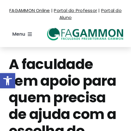
Ir
FAGAMMON Online
|
Portal do Professor
|
Portal do
para
Aluno
o
conteúdo
Menu
Institucional
A faculdade
Cursos
Barra de Ferramentas Aberta
tem apoio para
Estude Aqui
quem precisa
de ajuda com a
Espaço do Aluno
escolha do
Eventos