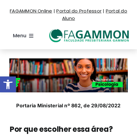
Ir
FAGAMMON Online
|
Portal do Professor
|
Portal do
para
Aluno
o
conteúdo
Menu
Institucional
Cursos
Barra de Ferramentas Aberta
Estude Aqui
Portaria Ministerial nº 862, de 29/08/2022
Espaço do Aluno
Por que escolher essa área?
Eventos