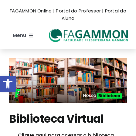
Ir
FAGAMMON Online
|
Portal do Professor
|
Portal do
para
Aluno
o
conteúdo
Menu
Institucional
Cursos
Barra de Ferramentas Aberta
Estude Aqui
Espaço do Aluno
Biblioteca Virtual
Eventos
Clique aqui para acessar a biblioteca