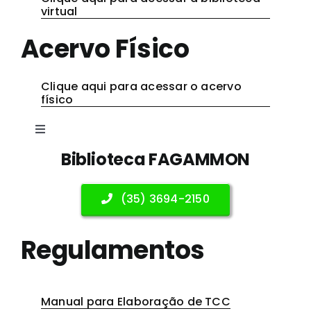
virtual
Contato
Acervo Físico
Clique aqui para acessar o acervo
físico
Toggle
Navigation
Biblioteca FAGAMMON
Biblioteca Virtual
(35) 3694-2150
Acervo Físico
Regulamentos
Regulamentos
Manual para Elaboração de TCC
Periódicos