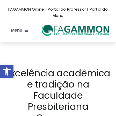
Ir
FAGAMMON Online
|
Portal do Professor
|
Portal do
para
Aluno
o
conteúdo
Menu
Institucional
Cursos
Barra de Ferramentas Aberta
Excelência acadêmica
Estude Aqui
e tradição na
Faculdade
Espaço do Aluno
Presbiteriana
Eventos